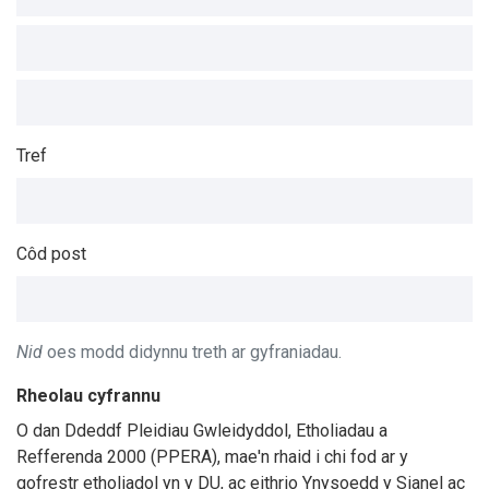
Tref
Côd post
Nid
oes modd didynnu treth ar gyfraniadau.
Rheolau cyfrannu
O dan Ddeddf Pleidiau Gwleidyddol, Etholiadau a
Refferenda 2000 (PPERA), mae'n rhaid i chi fod ar y
gofrestr etholiadol yn y DU, ac eithrio Ynysoedd y Sianel ac