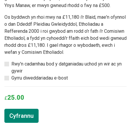
Ynys Manaw, er mwyn gwneud rhodd o fwy na £500.
Os byddwch yn rhoi mwy na £11,180 i'r Blaid, mae'n ofynnol
o dan Ddeddf Pleidiau Gwleidyddol, Etholiadau a
Refferenda 2000 i roi gwybod am rodd o'r fath i'r Comisiwn
Etholiadol, a fydd yn cyhoeddi'r ffaith eich bod wedi gwneud
rhodd dros £11,180. I gael rhagor o wybodaeth, ewch i
wefan y Comisiwn Etholiadol.
Rwy'n cadarnhau bod y datganiadau uchod yn wir ac yn
gywir
Gyrru diweddariadau e-bost
25.00
£