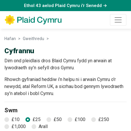
Ethol 43 aelod Plaid Cymru i'r Senedd →
Hafan
Gweithredu
Cyfrannu
Cyfrannu
Dim ond pleidlais dros Blaid Cymru fydd yn arwain at
lywodraeth sy’n sefyll dros Gymru.
Rhowch gyfraniad heddiw i’n helpu ni i arwain Cymru o'r
newydd, atal Reform UK, a sicrhau bod gennym lywodraeth
sy’n atebol i bobl Cymru.
Swm
£10
£25
£50
£100
£250
£1,000
Arall