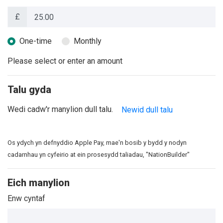
£
Donation frequency
One-time
Monthly
Please select or enter an amount
Talu gyda
Wedi cadw'r manylion dull talu.
Newid dull talu
Os ydych yn defnyddio Apple Pay, mae'n bosib y bydd y nodyn
cadarnhau yn cyfeirio at ein prosesydd taliadau, "NationBuilder"
Eich manylion
Enw cyntaf